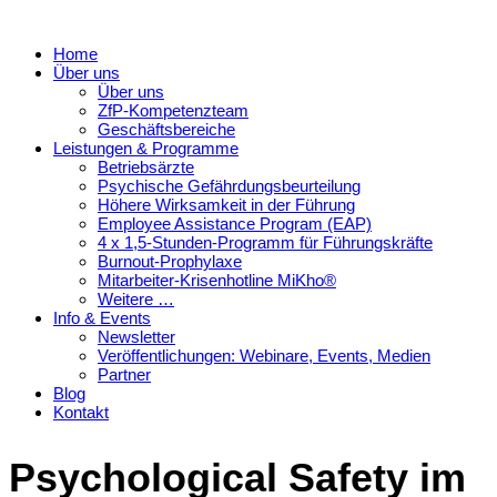
Home
Über uns
Über uns
ZfP-Kompetenzteam
Geschäftsbereiche
Leistungen & Programme
Betriebsärzte
Psychische Gefährdungsbeurteilung
Höhere Wirksamkeit in der Führung
Employee Assistance Program (EAP)
4 x 1,5-Stunden-Programm für Führungskräfte
Burnout-Prophylaxe
Mitarbeiter-Krisenhotline MiKho®
Weitere …
Info & Events
Newsletter
Veröffentlichungen: Webinare, Events, Medien
Partner
Blog
Kontakt
Psychological Safety im